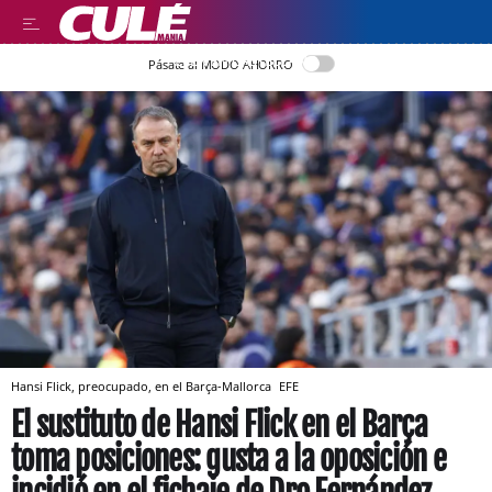
LEER EN CASTELLANO
Pásate al MODO AHORRO
Hansi Flick, preocupado, en el Barça-Mallorca
EFE
El sustituto de Hansi Flick en el Barça
toma posiciones: gusta a la oposición e