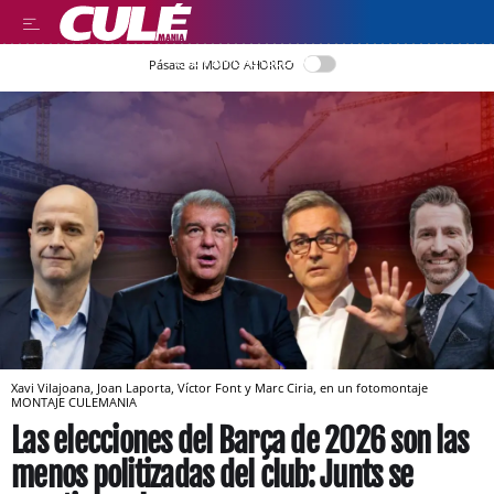
LEER EN CASTELLANO
Pásate al MODO AHORRO
Xavi Vilajoana, Joan Laporta, Víctor Font y Marc Ciria, en un fotomontaje
MONTAJE CULEMANIA
Las elecciones del Barça de 2026 son las
menos politizadas del club: Junts se