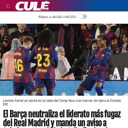
LEER EN CASTELLANO
Pásate al MODO AHORRO
Lamine Yamal se sienta en la valla del Camp Nou tras marcar de tijera al Oviedo
EFE
El Barça neutraliza el liderato más fugaz
del Real Madrid y manda un aviso a