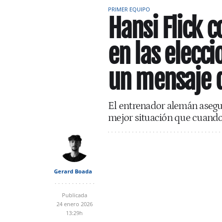
PRIMER EQUIPO
Hansi Flick 
en las elecc
un mensaje q
El entrenador alemán asegur
mejor situación que cuando
Gerard Boada
Publicada
24 enero 2026
13:29h