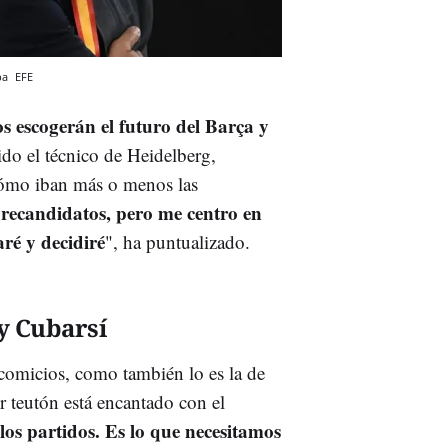
opa
EFE
os escogerán el futuro del Barça y
ido el técnico de Heidelberg,
cómo iban más o menos las
precandidatos, pero me centro en
ré y decidiré
", ha puntualizado.
y Cubarsí
 comicios, como también lo es la de
er teutón está encantado con el
os partidos. Es lo que necesitamos