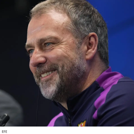
o
EFE