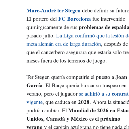
Marc-André ter Stegen
debe definir su futuro
FC Barcelona
El portero del
fue intervenido
problemas de espald
quirúrgicamente de sus
pasado julio.
La Liga confirmó que la lesión d
meta alemán era de larga duración
, después de
que el cancerbero asegurara que estaría solo tre
meses fuera de los terrenos de juego.
Joan
Ter Stegen quería competirle el puesto a
García
. El Barça quería buscar su traspaso en
contra
verano, pero el jugador
se adhirió a su
2028
vigente
, que caduca en
. Ahora la situaci
Mundial de 2026 en Esta
podría cambiar. El
Unidos, Canadá y México es el próximo
verano
y el capitán azulgrana no tiene nada cl