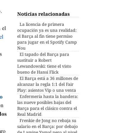
.
Noticias relacionadas
La licencia de primera
a
el
ocupación ya es una realidad:
el
el Barça al fin tiene permiso
para jugar en el Spotify Camp
Nou
s
El tapado del Barça para
sustituir a Robert
Lewandowski: tiene el visto
bueno de Hansi Flick
El Barça está a 36 millones de
alcanzar la regla 1:1 del Fair
Play: asientos Vip o una venta
to
Enfermería hasta la bandera:
las nueve posibles bajas del
ón
Barça para el clásico contra el
dos
Real Madrid
Frenkie de Jong no rebaja su
salario en el Barça: por debajo
aro
de Lamine Yamal pero al nivel