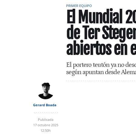
PRIMER EQUIPO
El Mundial 2
de Ter Stegen
abiertos en 
El portero teutón ya no des
según apuntan desde Alem
Gerard Boada
Publicada
17 octubre 2025
12:50h