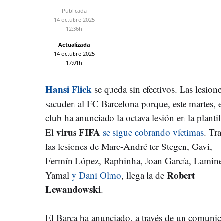
Publicada
14 octubre 2025
12:36h
Actualizada
14 octubre 2025
17:01h
Hansi Flick
se queda sin efectivos. Las lesion
sacuden al FC Barcelona porque, este martes, e
club ha anunciado la octava lesión en la plantil
virus FIFA
El
se sigue cobrando víctimas
. Tra
las lesiones de Marc-André ter Stegen, Gavi,
Fermín López, Raphinha, Joan García, Lamin
Robert
Yamal
y Dani Olmo
, llega la de
Lewandowski
.
El Barça ha anunciado, a través de un comuni