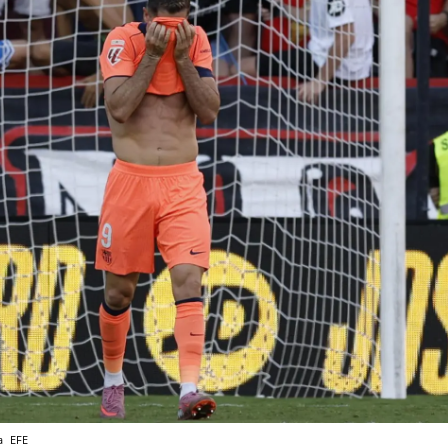
la
EFE