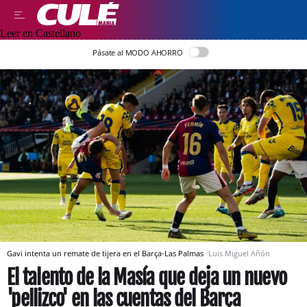
Leer en Castellano
Pásate al MODO AHORRO
Gavi intenta un remate de tijera en el Barça-Las Palmas
Luis Miguel Añón
El talento de la Masía que deja un nuevo
'pellizco' en las cuentas del Barça