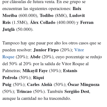
por cláusulas de futura venta. En ese grupo se
Ilaix
encuentran las siguientes operaciones:
Moriba
Todibo
Ludovit
(600.000),
(8M€),
Reis
Álex Collado
Ferran
(1.5M€),
(400.000) y
Jutglà
(50.000).
Tampoco hay que pasar por alto los otros casos que se
Junior Firpo
pueden resolver:
(20%);
Vitor
Abde
Roque
(20%);
(20%), cuyo porcentaje se redujo
del 50% al 20% por la salida de Vitor Roque al
Mikayil Faye
Estanis
Palmeiras;
(30%);
Pedrola
Riqui
(50%);
Puig
Carles
Aleñà
Óscar Mingueza
(50%);
(50%);
T
rincao
Sergiño Dest
(50%);
(50%). También
,
aunque la cantidad no ha trascendido.