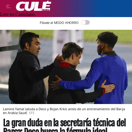
Leer en Castellano
Pásate al MODO AHORRO
Lamine Yamal saluda a Deco y Bojan Krkic antes de un entrenamiento del Barça
en Arabia Saudí
EFE
La gran duda en la secretaría técnica del