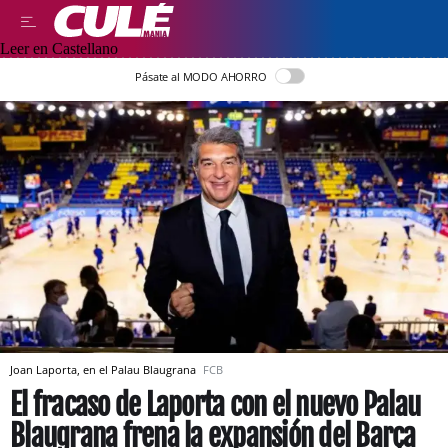
Leer en Castellano
Pásate al MODO AHORRO
Joan Laporta, en el Palau Blaugrana
FCB
El fracaso de Laporta con el nuevo Palau
Blaugrana frena la expansión del Barça