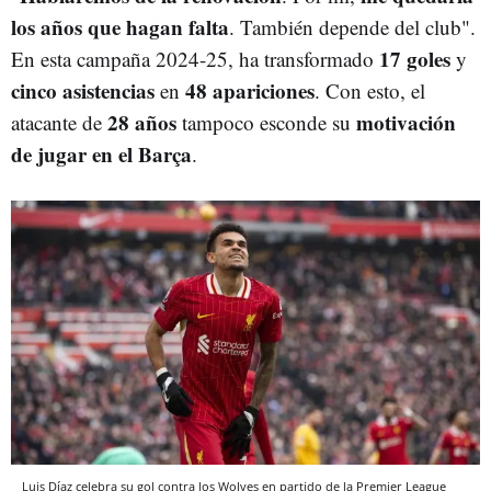
los años que hagan falta
. También depende del club".
17 goles
En esta campaña 2024-25, ha transformado
y
cinco asistencias
48 apariciones
en
. Con esto, el
28 años
motivación
atacante de
tampoco esconde su
de jugar en el Barça
.
Luis Díaz celebra su gol contra los Wolves en partido de la Premier League