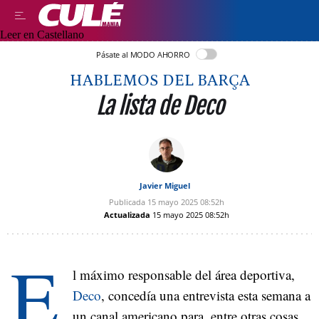
Leer en Castellano
Pásate al MODO AHORRO
HABLEMOS DEL BARÇA
La lista de Deco
Javier Miguel
Publicada
15 mayo 2025
08:52h
Actualizada
15 mayo 2025
08:52h
E
l máximo responsable del área deportiva,
Deco
, concedía una entrevista esta semana a
un canal americano para, entre otras cosas,