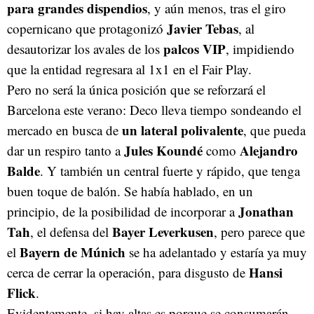
para grandes dispendios
, y aún menos, tras el giro
Javier Tebas
copernicano que protagonizó
, al
palcos VIP
desautorizar los avales de los
, impidiendo
que la entidad regresara al 1x1 en el Fair Play.
Pero no será la única posición que se reforzará el
Barcelona este verano: Deco lleva tiempo sondeando el
un lateral polivalente
mercado en busca de
, que pueda
Jules Koundé
Alejandro
dar un respiro tanto a
como
Balde
. Y también un central fuerte y rápido, que tenga
buen toque de balón. Se había hablado, en un
Jonathan
principio, de la posibilidad de incorporar a
Tah
Bayer Leverkusen
, el defensa del
, pero parece que
Bayern de Múnich
el
se ha adelantado y estaría ya muy
Hansi
cerca de cerrar la operación, para disgusto de
Flick
.
Evidentemente, si hay altas es porque se consumarán