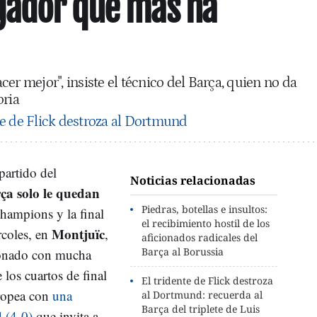
gador que más ha
er mejor", insiste el técnico del Barça, quien no da
oria
te de Flick destroza al Dortmund
partido del
Noticias relacionadas
ça solo le quedan
Piedras, botellas e insultos:
hampions y la final
el recibimiento hostil de los
Montjuïc
rcoles, en
,
aficionados radicales del
Barça al Borussia
ionado con mucha
 los cuartos de final
El tridente de Flick destroza
ropea con
una
al Dortmund: recuerda al
Barça del triplete de Luis
 (4-0)
que invita a