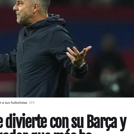
ge a sus futbolistas
EFE
e divierte con su Barça y