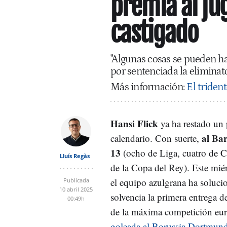
premia al ju
castigado
"Algunas cosas se pueden hac
por sentenciada la eliminat
Más información:
El triden
Hansi Flick
ya ha restado un 
al Bar
calendario. Con suerte,
13
(ocho de Liga, cuatro de C
Lluís Regàs
de la Copa del Rey). Este mié
el equipo azulgrana ha soluc
Publicada
10 abril 2025
solvencia la primera entrega de
00:49h
de la máxima competición eu
goleada al Borussia Dortmund