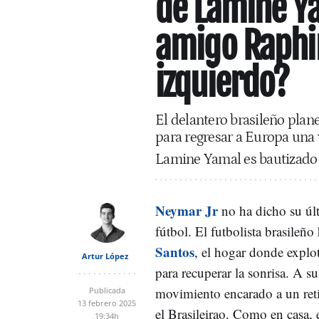
de Lamine Ya
amigo Raphi
izquierdo?
El delantero brasileño plane
para regresar a Europa una 
Lamine Yamal es bautizado 
Neymar Jr
no ha dicho su úl
fútbol. El futbolista brasileño
Santos
, el hogar donde expl
Artur López
para recuperar la sonrisa. A s
movimiento encarado a un reti
Publicada
13 febrero 2025
el Brasileirao. Como en casa,
19:34h