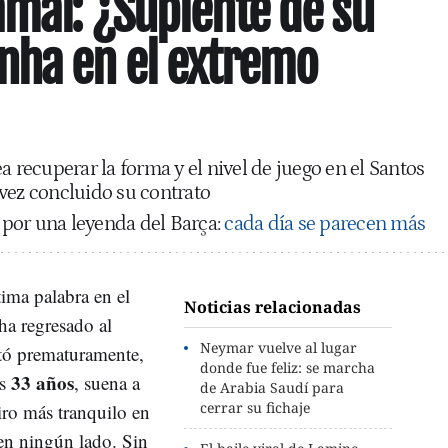
mal: ¿Suplente de su
nha en el extremo
a recuperar la forma y el nivel de juego en el Santos
vez concluido su contrato
por una leyenda del Barça:
cada día se parecen más
tima palabra en el
Noticias relacionadas
 ha regresado al
Neymar vuelve al lugar
otó prematuramente,
donde fue feliz: se marcha
33 años
us
, suena a
de Arabia Saudí para
cerrar su fichaje
ro más tranquilo en
 en ningún lado. Sin