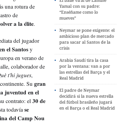
El baile viral de Lamine
ás una rotura de
Yamal con su padre:
“Enséñame como lo
 astro de
mueves”
lver a la élite
.
Neymar se pone exigente: el
ambicioso plan de mercado
ediata del jugador
para sacar al Santos de la
en el Santos
crisis
y
uropa en verano de
Arabia Saudí tira la casa
lle, colaborador de
por la ventana: van a por
las estrellas del Barça y el
uè t'hi jugues
,
Real Madrid
gran
 continente. Su
El padre de Neymar
a juventud en el
decidirá si la nueva estrella
30 de
u contrato: el
del fútbol brasileño jugará
en el Barça o el Real Madrid
se
ista todavía
ntina del Camp Nou