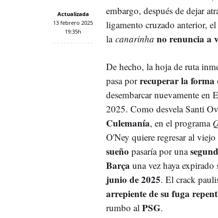
embargo, después de dejar atr
Actualizada
ligamento cruzado anterior, el
13 febrero 2025
19:35h
no renuncia a vo
la
canarinha
De hecho, la hoja de ruta inm
recuperar la forma 
pasa por
desembarcar nuevamente en E
2025. Como desvela Santi Ova
Culemanía
, en el programa
Q
O'Ney quiere regresar al viejo
sueño
segund
pasaría por una
Barça
una vez haya expirado s
junio de 2025
. El crack paul
arrepiente de su fuga repe
PSG
rumbo al
.