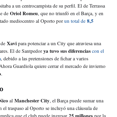
itaba a un centrocampista de su perfil. El de Terrassa
Oriol Romeu
aje de
, que no triunfó en el Barça, y en
8,5
 citado mediocentro al Oporto por
un total de
Xavi
r de
para potenciar a un City que atraviesa una
ya tuvo sus diferencias
ares. El de Santpedor
con el
a
, debido a las pretensiones de fichar a varios
 Ahora Guardiola quiere cerrar el mercado de invierno
o
.
o
Nico
Manchester City
al
, el Barça puede sumar una
n el traspaso al Oporto se incluyó una cláusula de
25 millones
 implica que el club puede ingresar
por la