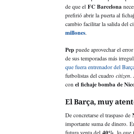
FC Barcelona
de que el
neces
prefirió abrir la puerta al fich
cambio facilitar la salida del
millones
.
Pep
puede aprovechar el erro
de sus temporadas más irregul
que fuera entrenador del Barç
futbolistas del cuadro
citizen
.
el
fichaje bomba de Nic
con
El Barça, muy atent
De concretarse el traspaso de
importante suma de dinero.
E
40%
futura venta del
, lo que