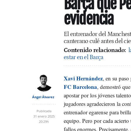
Barça que Pe
evidencia
El entrenador del Manchester
canterano culé antes del ci
Contenido relacionado:
l
estar en el Barça
Xavi Hernández
, en su paso 
FC Barcelona
, demostró que
apostar por los jóvenes talen
Ángel Álvarez
jugadores agradecieron la con
entrenador egarense para brill
Publicada
31 enero 2025
equipo. Pero por cada acierto
20:29h
fallos enormes. Precisamente,