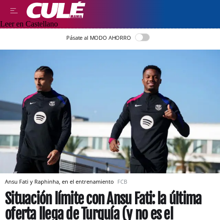
Leer en Castellano
Pásate al MODO AHORRO
Ansu Fati y Raphinha, en el entrenamiento
FCB
Situación límite con Ansu Fati: la última
oferta llega de Turquía (y no es el