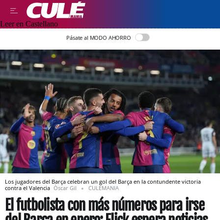
Leer en Castellano
Pásate al MODO AHORRO
Los jugadores del Barça celebran un gol del Barça en la contundente victoria
contra el Valencia
Òscar Gil
CULEMANIA
El futbolista con más números para irse