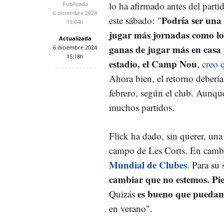
lo ha afirmado antes del parti
Publicada
6 diciembre 2024
Podría ser una 
este sábado: "
15:04h
jugar más jornadas como lo
Actualizada
ganas de jugar más en casa 
6 diciembre 2024
15:18h
estadio, el Camp Nou
,
creo 
Ahora bien, el retorno debería
febrero, según el club. Aunqu
muchos partidos.
Flick ha dado, sin querer, una 
campo de Les Corts. En cambi
Mundial de Clubes
. Para su 
cambiar que no estemos. Pi
es bueno que puedan
Quizás
en verano".