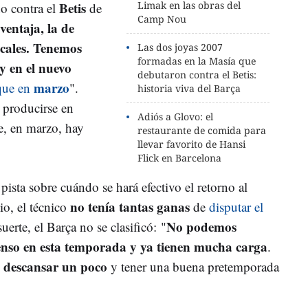
Betis
Limak en las obras del
do contra el
de
Camp Nou
ventaja, la de
cales. Tenemos
Las dos joyas 2007
formadas en la Masía que
y en el nuevo
debutaron contra el Betis:
marzo
que en
".
historia viva del Barça
 producirse en
Adiós a Glovo: el
e, en marzo, hay
restaurante de comida para
llevar favorito de Hansi
Flick en Barcelona
pista sobre cuándo se hará efectivo el retorno al
no tenía tantas ganas
o, el técnico
de
disputar el
No podemos
suerte, el Barça no se clasificó: "
enso en esta temporada y ya tienen mucha carga
.
 descansar un poco
y tener una buena pretemporada