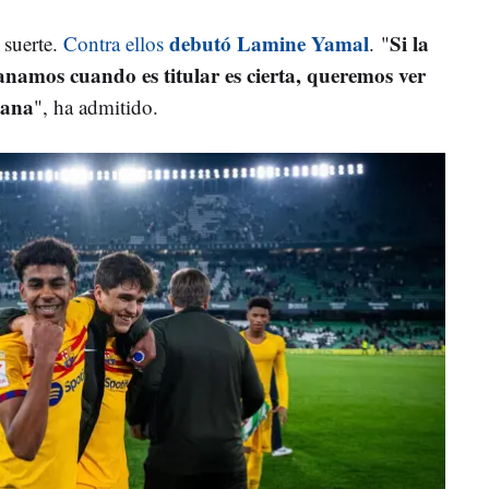
debutó Lamine Yamal
Si la
 suerte.
Contra ellos
. "
anamos cuando es titular es cierta, queremos ver
ñana
", ha admitido.