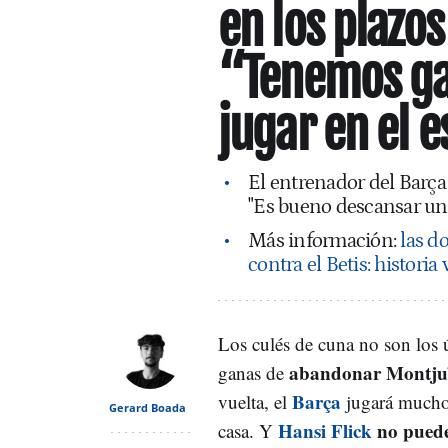
en los plazo
“Tenemos ga
jugar en el 
El entrenador del Barça
"Es bueno descansar un
Más información:
las d
contra el Betis: historia
Los culés de cuna no son los 
abandonar Montju
ganas de
Barça
vuelta, el
jugará mucho
Gerard Boada
Hansi Flick
no pued
casa. Y