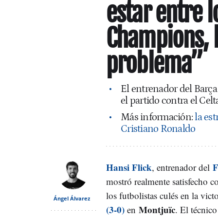
estar entre l
Champions, 
problema”
El entrenador del Barça 
el partido contra el Cel
Más información:
la es
Cristiano Ronaldo
Hansi Flick
F
, entrenador del
mostró realmente satisfecho c
los futbolistas culés en la vict
Ángel Álvarez
(3-0)
Montjuïc
en
. El técnic