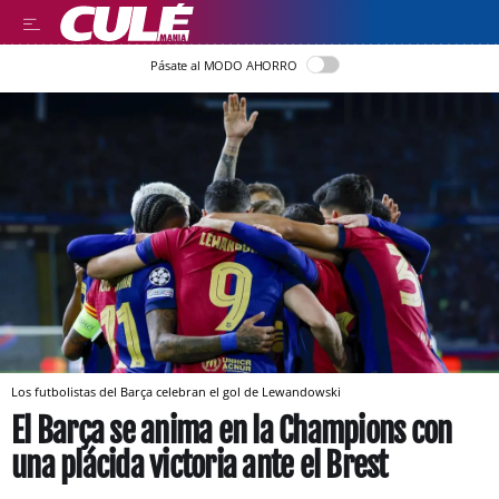
Pásate al MODO AHORRO
Los futbolistas del Barça celebran el gol de Lewandowski
El Barça se anima en la Champions con
una plácida victoria ante el Brest