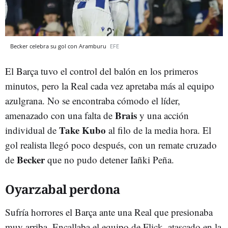
Becker celebra su gol con Aramburu
EFE
El Barça tuvo el control del balón en los primeros
minutos, pero la Real cada vez apretaba más al equipo
azulgrana. No se encontraba cómodo el líder,
Brais
amenazado con una falta de
y una acción
Take Kubo
individual de
al filo de la media hora. El
gol realista llegó poco después, con un remate cruzado
Becker
de
que no pudo detener Iañki Peña.
Oyarzabal perdona
Sufría horrores el Barça ante una Real que presionaba
muy arriba. Encallaba el equipo de Flick, atascado en la