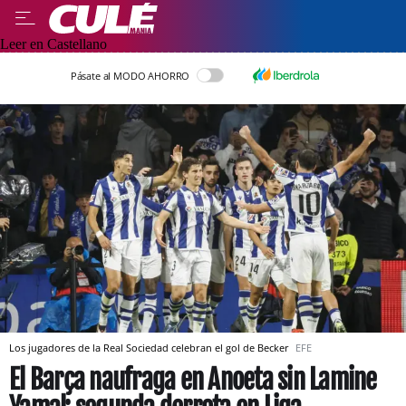
Leer en Castellano
Pásate al MODO AHORRO
Los jugadores de la Real Sociedad celebran el gol de Becker
EFE
El Barça naufraga en Anoeta sin Lamine