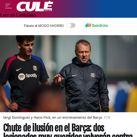
Leer en Castellano
Pásate al MODO AHORRO
Sergi Domínguez y Hansi Flick, en un entrenamiento del Barça
FCB
Chute de ilusión en el Barça: dos