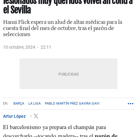
lesionados muy queridos volverán contra
el Sevilla
Hansi Flick espera un alud de altas médicas para la
cuesta final del mes de octubre, tras el parón de
selecciones
10 octubre, 2024
22:11
BARÇA
LA LIGA
PABLO MARTÍN PÁEZ GAVIRA GAVI
FERMÍN LÓPEZ
Artur López
El barcelonismo ya prepara el champán para
parón de
descorcharlo --tocando madera-- tras el