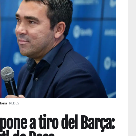
elona
REDES
pone a tiro del Barça: