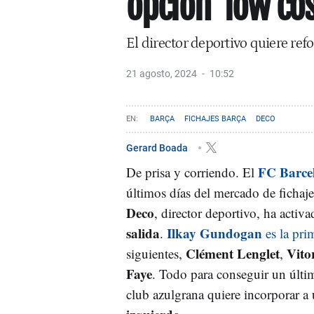
opción 'low co
El director deportivo quiere ref
21 agosto, 2024
10:52
BARÇA
FICHAJES BARÇA
DECO
Gerard Boada
FC Barce
De prisa y corriendo. El
últimos días del mercado de fichajes
Deco
, director deportivo, ha activ
salida
Ilkay Gundogan
.
es la pri
Clément Lenglet
Vito
siguientes,
,
Faye
. Todo para conseguir un últi
club azulgrana quiere incorporar a