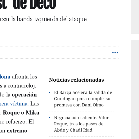
st' de Deco
orzar la banda izquierda del ataque
lona
afronta los
Noticias relacionadas
 a contrarreloj.
El Barça acelera la salida de
operación
ado la
Gundogan para cumplir su
mera víctima
. Las
promesa con Dani Olmo
r Roque
Mika
o
Negociación caliente: Vitor
mo refuerzo. El
Roque, tras los pasos de
extremo
 un
Abde y Chadi Riad