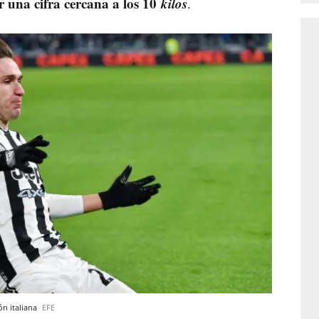
r una cifra cercana a los 10
kilos
.
ón italiana
EFE