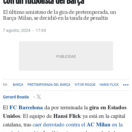
con un futbolista del Barça
El último amistoso de la gira de pretemporada, un
Barça-Milan, se decidió en la tanda de penaltis
7 agosto, 2024
17:04
BARÇA
PRETEMPORADA DEL BARÇA
VITOR ROQUE
HANSI FLICK
Gerard Boada
FC Barcelona
gira en Estados
El
da por terminada la
Unidos
Hansi Flick
. El equipo de
ya está en la capital
AC Milan
catalana, tras
caer derrotado contra el
en la