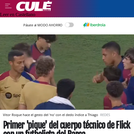
Leer en Castellano
Pásate al MODO AHORRO
Vitor Roque hace el gesto del 'no' con el dedo índice a Thiago
REDES
Primer 'pique' del cuerpo técnico de Flick