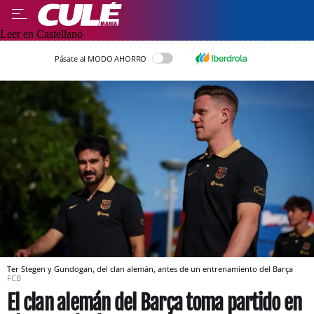
Leer en Castellano
Pásate al MODO AHORRO
Ter Stegen y Gundogan, del clan alemán, antes de un entrenamiento del Barça
FCB
El clan alemán del Barça toma partido en