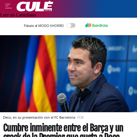
Leer en Castellano
Pásate al MODO AHORRO
Deco, en su presentación con el FC Barcelona
FCB
Cumbre inminente entre el Barça y un