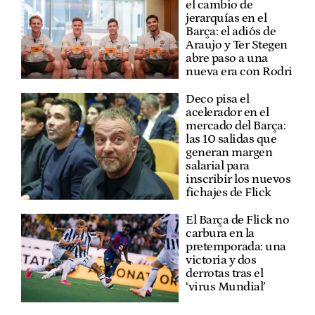
el cambio de
jerarquías en el
Barça: el adiós de
Araujo y Ter Stegen
abre paso a una
nueva era con Rodri
Deco pisa el
acelerador en el
mercado del Barça:
las 10 salidas que
generan margen
salarial para
inscribir los nuevos
fichajes de Flick
El Barça de Flick no
carbura en la
pretemporada: una
victoria y dos
derrotas tras el
‘virus Mundial’