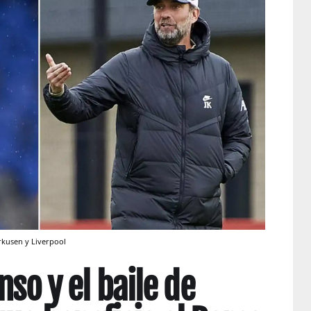
rkusen y Liverpool
nso y el baile de