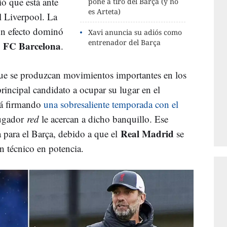
ió que está ante
pone a tiro del Barça (y no
es Arteta)
l Liverpool. La
un efecto dominó
Xavi anuncia su adiós como
entrenador del Barça
FC Barcelona
l
.
ue se produzcan movimientos importantes en los
incipal candidato a ocupar su lugar en el
tá firmando
una sobresaliente temporada con el
ugador
red
le acercan a dicho banquillo. Ese
Real Madrid
 para el Barça, debido a que el
se
un técnico en potencia.