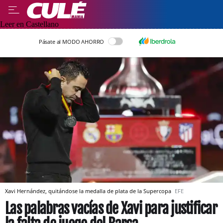
Leer en Castellano
Pásate al MODO AHORRO
Xavi Hernández, quitándose la medalla de plata de la Supercopa
EFE
Las palabras vacías de Xavi para justificar