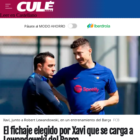
Leer en Castellano
Pásate al MODO AHORRO
Xavi, junto a Robert Lewandowski, en un entrenamiento del Barça
FCB
El fichaje elegido por Xavi que se carga a