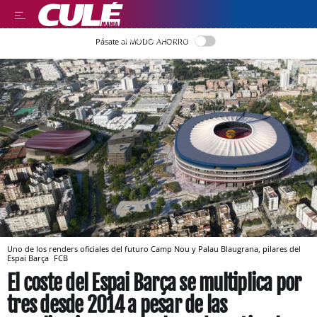
LLEGIR EN CATALÀ
Pásate al MODO AHORRO
Uno de los renders oficiales del futuro Camp Nou y Palau Blaugrana, pilares del
Espai Barça
FCB
El coste del Espai Barça se multiplica por
tres desde 2014 a pesar de las