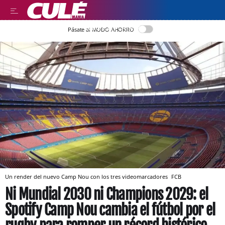
LLEGIR EN CATALÀ
Pásate al MODO AHORRO
Un render del nuevo Camp Nou con los tres videomarcadores
FCB
Ni Mundial 2030 ni Champions 2029: el
Spotify Camp Nou cambia el fútbol por el