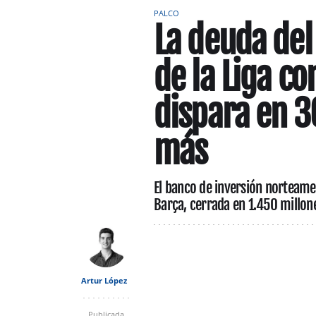
PALCO
La deuda del 
de la Liga c
dispara en 3
más
El banco de inversión norteamer
Barça, cerrada en 1.450 millon
Artur López
Publicada