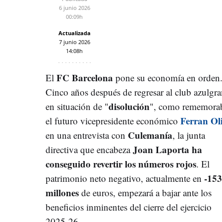
6 junio 2026
00:09h
Actualizada
7 junio 2026
14:08h
FC Barcelona
El
pone su economía en orden
Cinco años después de regresar al club azulgr
disolución
en situación de "
", como rememora
Ferran Ol
el futuro vicepresidente económico
Culemanía
en una entrevista con
, la junta
Joan Laporta ha
directiva que encabeza
conseguido revertir los números rojos
. El
-153
patrimonio neto negativo, actualmente en
millones
de euros, empezará a bajar ante los
beneficios inminentes del cierre del ejercicio
2025-26.