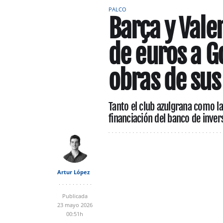
PALCO
Barça y Vale
de euros a G
obras de sus
Tanto el club azulgrana como l
financiación del banco de inve
Artur López
Publicada
23 mayo 2026
00:51h