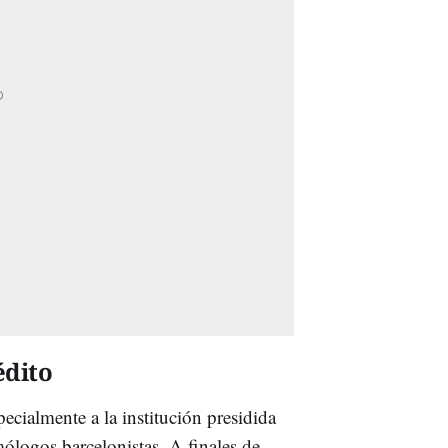
édito
pecialmente a la institución presidida
ólogos barcelonistas. A finales de