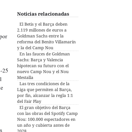
Noticias relacionadas
El Betis y el Barça deben
2.119 millones de euros a
 por
Goldman Sachs entre la
reforma del Benito Villamarín
y la del Camp Nou
En las fauces de Goldman
Sachs: Barça y Valencia
hipotecan su futuro con el
4-25
nuevo Camp Nou y el Nou
Mestalla
l
Las tres condiciones de la
de
Liga que permiten al Barça,
por fin, alcanzar la regla 1:1
del Fair Play
El gran objetivo del Barça
con las obras del Spotify Camp
Nou: 100.000 espectadores en
un año y cubierta antes de
s
2028