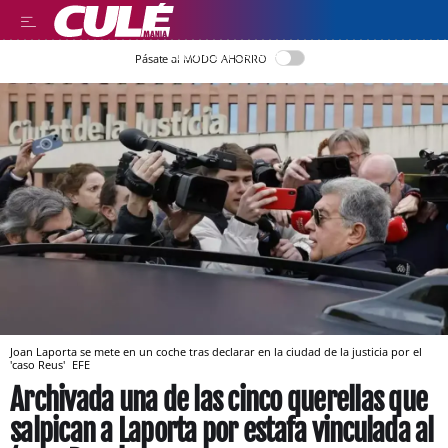
LLEGIR EN CATALÀ
Pásate al MODO AHORRO
Joan Laporta se mete en un coche tras declarar en la ciudad de la justicia por el
'caso Reus'
EFE
Archivada una de las cinco querellas que
salpican a Laporta por estafa vinculada al