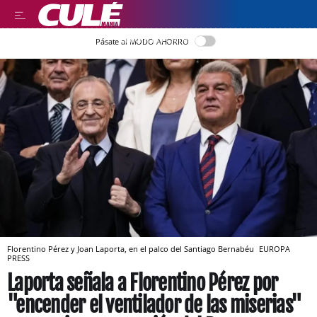
LLEGIR EN CATALÀ
Pásate al MODO AHORRO
Florentino Pérez y Joan Laporta, en el palco del Santiago Bernabéu
EUROPA
PRESS
Laporta señala a Florentino Pérez por
"encender el ventilador de las miserias"