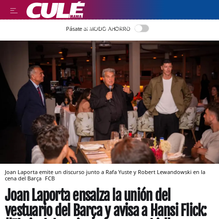
LLEGIR EN CATALÀ
Pásate al MODO AHORRO
Joan Laporta emite un discurso junto a Rafa Yuste y Robert Lewandowski en la
cena del Barça
FCB
Joan Laporta ensalza la unión del
vestuario del Barça y avisa a Hansi Flick: