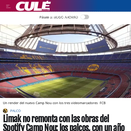
LLEGIR EN CATALÀ
Pásate al MODO AHORRO
Un render del nuevo Camp Nou con los tres videomarcadores
FCB
PALCO
Limak no remonta con las obras del
Spotify Camp Nou: los palcos, con un año