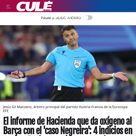
LLEGIR EN CATALÀ
Pásate al MODO AHORRO
Jesús Gil Manzano, árbitro principal del partido Austria-Francia de la Eurocopa
EFE
El informe de Hacienda que da oxígeno al
Barça con el 'caso Negreira': 4 indicios en