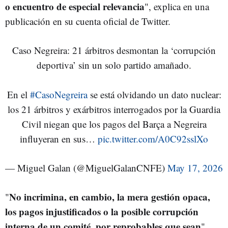
o encuentro de especial relevancia
", explica en una
publicación en su cuenta oficial de Twitter.
Caso Negreira: 21 árbitros desmontan la ‘corrupción
deportiva’ sin un solo partido amañado.
En el
#CasoNegreira
se está olvidando un dato nuclear:
los 21 árbitros y exárbitros interrogados por la Guardia
Civil niegan que los pagos del Barça a Negreira
influyeran en sus…
pic.twitter.com/A0C92sslXo
— Miguel Galan (@MiguelGalanCNFE)
May 17, 2026
No incrimina, en cambio, la mera gestión opaca,
"
los pagos injustificados o la posible corrupción
interna de un comité, por reprobables que sean
",