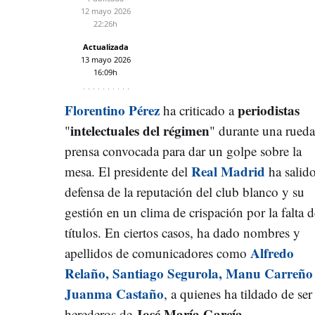
12 mayo 2026
22:26h
Actualizada
13 mayo 2026
16:09h
Florentino Pérez
periodistas
ha criticado
a
intelectuales del régimen
"
" durante una rueda
prensa convocada para dar un golpe sobre la
Real Madrid
mesa. El presidente del
ha salid
defensa de la reputación del club blanco y su
gestión en un clima de crispación por la falta d
títulos. En ciertos casos, ha dado nombres y
Alfredo
apellidos de comunicadores como
Relaño, Santiago Segurola, Manu Carreño
Juanma Castaño
, a quienes ha tildado de ser
José María García
herederos de
.