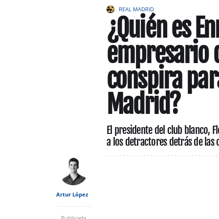
REAL MADRID
¿Quién es En
empresario 
conspira par
Madrid?
El presidente del club blanco, 
a los detractores detrás de las
Artur López
Publicada