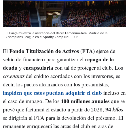
El Barça muestra la asistencia del Barça Femenino-Real Madrid de la
Champions League en el Spotify Camp Nou
FCB
Fondo Titulización de Activos
FTA
El
(
) ejerce de
repago de la
vehículo financiero para garantizar el
deuda
encapsularla
y
con tal de proteger al club. Los
covenants
del crédito acordados con los inversores, es
decir, los pactos alcanzados con los prestamistas,
impiden que estos puedan adquirir el club
incluso en
400 millones anuales
el caso de impago. De los
que se
94
kilos
prevé que facturará el estadio a partir de 2028,
se dirigirán al FTA para la devolución del préstamo. El
remanente enriquecerá las arcas del club en aras de