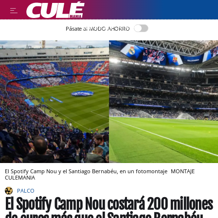
LLEGIR EN CATALÀ
Pásate al MODO AHORRO
El Spotify Camp Nou y el Santiago Bernabéu, en un fotomontaje
MONTAJE
CULEMANIA
PALCO
El Spotify Camp Nou costará 200 millones