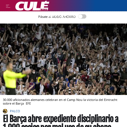
LLEGIR EN CATALÀ
Pásate al MODO AHORRO
30.000 aficionados alemanes celebran en el Camp Nou la victoria del Eintracht
sobre el Barça
EFE
PALCO
El Barça abre expediente disciplinario a