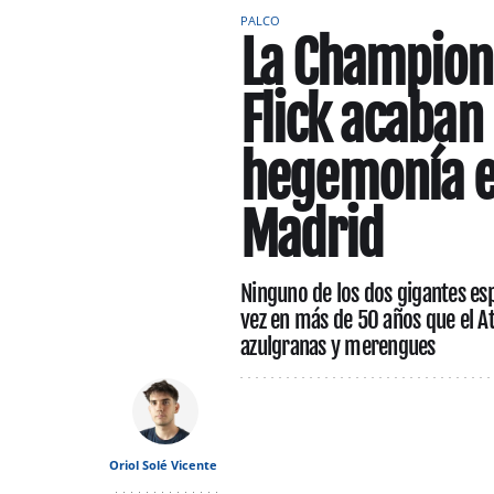
PALCO
La Champions
Flick acaban
hegemonía e
Madrid
Ninguno de los dos gigantes esp
vez en más de 50 años que el At
azulgranas y merengues
Oriol Solé Vicente