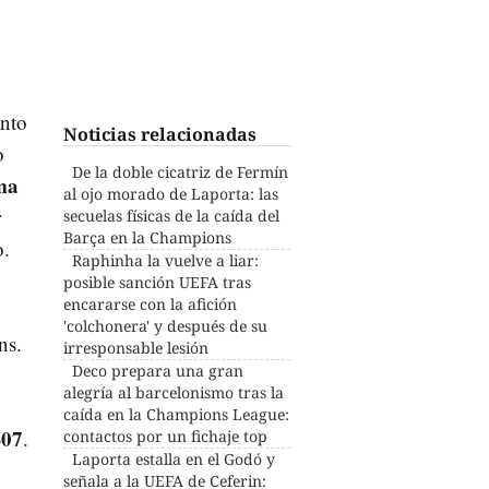
anto
Noticias relacionadas
o
De la doble cicatriz de Fermín
ima
al ojo morado de Laporta: las
r
secuelas físicas de la caída del
Barça en la Champions
o.
Raphinha la vuelve a liar:
posible sanción UEFA tras
encararse con la afición
'colchonera' y después de su
ns.
irresponsable lesión
Deco prepara una gran
alegría al barcelonismo tras la
caída en la Champions League:
-07
.
contactos por un fichaje top
Laporta estalla en el Godó y
señala a la UEFA de Ceferin: