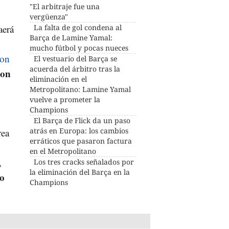
"El arbitraje fue una
vergüenza"
aerá
La falta de gol condena al
Barça de Lamine Yamal:
mucho fútbol y pocas nueces
ron
El vestuario del Barça se
acuerda del árbitro tras la
con
eliminación en el
Metropolitano: Lamine Yamal
vuelve a prometer la
Champions
El Barça de Flick da un paso
atrás en Europa: los cambios
rea
erráticos que pasaron factura
en el Metropolitano
,
Los tres cracks señalados por
la eliminación del Barça en la
lo
Champions