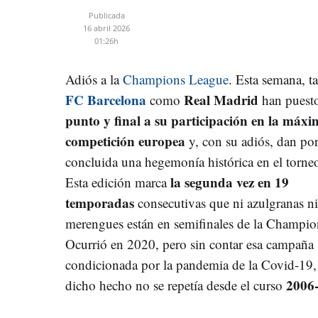
Publicada
16 abril 2026
01:26h
Adiós a la
Champions League
. Esta semana, t
FC Barcelona
Real Madrid
como
han puest
punto y final a su participación en la máx
competición europea
y, con su adiós, dan po
concluida una hegemonía histórica en el torne
la segunda vez en 19
Esta edición marca
temporadas
consecutivas que ni azulgranas ni
merengues están en semifinales de la Champio
Ocurrió en 2020, pero sin contar esa campaña
condicionada por la pandemia de la Covid-19,
2006
dicho hecho no se repetía desde el curso