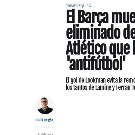
PRIMER EQUIPO
El Barça muer
eliminado de
Atlético que
'antifútbol'
El gol de Lookman evita la remo
los tantos de Lamine y Ferran T
Lluís Regàs
Publicada