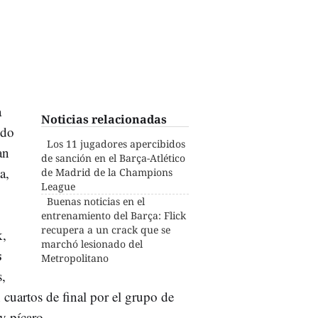
a
Noticias relacionadas
ido
Los 11 jugadores apercibidos
an
de sanción en el Barça-Atlético
a,
de Madrid de la Champions
League
Buenas noticias en el
entrenamiento del Barça: Flick
recupera a un crack que se
k,
marchó lesionado del
s
Metropolitano
,
n cuartos de final por el grupo de
y pícaro.