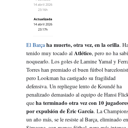
14 abril 2026
23:16h
Actualizada
14 abril 2026
23:17h
ha muerto, otra vez, en la orilla
El Barça
. H
Atlético
tenido muy tocado al
, pero no ha sab
noquearlo. Los goles de Lamine Yamal y Ferr
Torres han premiado el buen fútbol barcelonist
pero Lookman ha castigado su fragilidad
defensiva. Un repliegue lento de Koundé ha
penalizado demasiado al equipo de Hansi Flic
ha terminado otra vez con 10 jugadore
que
por expulsión de Éric García
. La Champions
un año más, se le resiste al Barça, eliminado e
Simeone, con menos fútbol, pero más intenso 