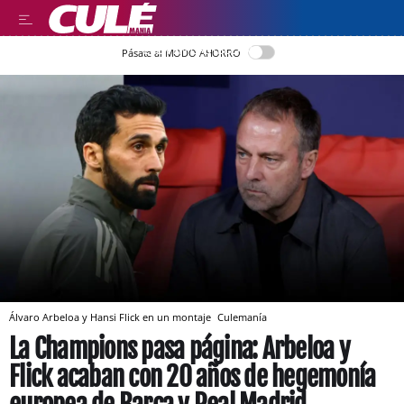
LEER EN CASTELLANO
Pásate al MODO AHORRO
Álvaro Arbeloa y Hansi Flick en un montaje
Culemanía
La Champions pasa página: Arbeloa y
Flick acaban con 20 años de hegemonía