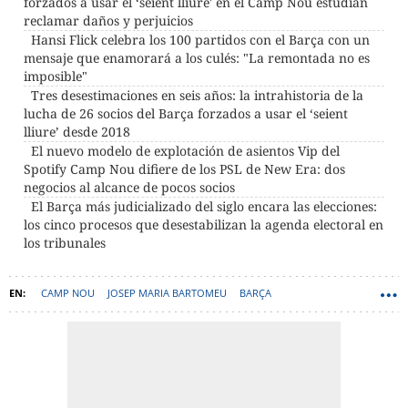
forzados a usar el ‘seient lliure' en el Camp Nou estudian
reclamar daños y perjuicios
Hansi Flick celebra los 100 partidos con el Barça con un
mensaje que enamorará a los culés: "La remontada no es
imposible"
Tres desestimaciones en seis años: la intrahistoria de la
lucha de 26 socios del Barça forzados a usar el ‘seient
lliure’ desde 2018
El nuevo modelo de explotación de asientos Vip del
Spotify Camp Nou difiere de los PSL de New Era: dos
negocios al alcance de pocos socios
El Barça más judicializado del siglo encara las elecciones:
los cinco procesos que desestabilizan la agenda electoral en
los tribunales
CAMP NOU
JOSEP MARIA BARTOMEU
BARÇA