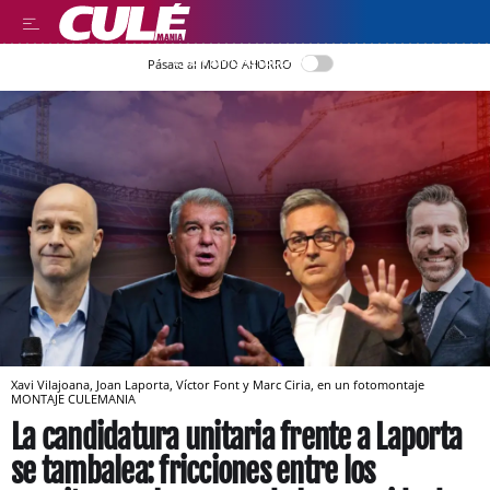
LEER EN CASTELLANO
Pásate al MODO AHORRO
Xavi Vilajoana, Joan Laporta, Víctor Font y Marc Ciria, en un fotomontaje
MONTAJE CULEMANIA
La candidatura unitaria frente a Laporta
se tambalea: fricciones entre los