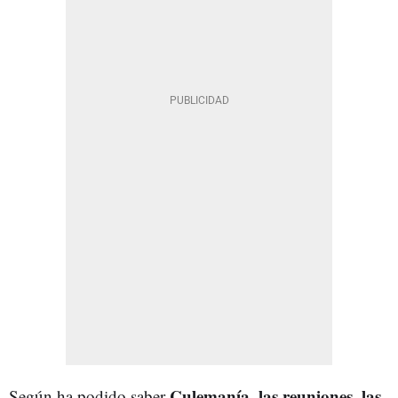
Culemanía
las reuniones, las
Según ha podido saber
,