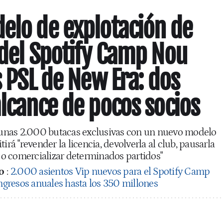
elo de explotación de
 del Spotify Camp Nou
s PSL de New Era: dos
alcance de pocos socios
a unas 2.000 butacas exclusivas con un nuevo modelo
irá "revender la licencia, devolverla al club, pausarla
o comercializar determinados partidos"
o
:
2.000 asientos Vip nuevos para el Spotify Camp
ingresos anuales hasta los 350 millones