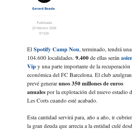
Gerard Boada
Publicada
25 febrero 2026
01:52h
Spotify Camp Nou
El
, terminado, tendrá una
9.400
asie
104.600 localidades.
de ellas serán
Vip
y una parte importante de la recuperación
económica del FC Barcelona. El club azulgran
unos 350 millones de euros
prevé generar
anuales
por la explotación del nuevo estadio 
Les Corts cuando esté acabado.
Esta cantidad servirá para, año a año, ir cubri
la gran deuda que arrecia a la entidad culé des