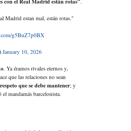
es con el Real Madrid están rotas"
.
al Madrid estan mal, están rotas."
ter.com/g5BuZ7p0BX
C)
January 10, 2026
do
. Ya éramos rivales eternos y,
ace que las relaciones no sean
 respeto que se debe mantener
; y
ió el mandamás barcelonista.