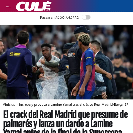
LEER EN CASTELLANO
Pásate al MODO AHORRO
Vinicius Jr increpa y provoca a Lamine Yamal tras el clásico Real Madrid-Barça
EP
El crack del Real Madrid que presume de
palmarés y lanza un dardo a Lamine