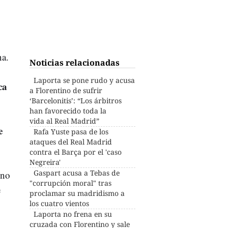
na.
Noticias relacionadas
Laporta se pone rudo y acusa
ca
a Florentino de sufrir
‘Barcelonitis’: “Los árbitros
han favorecido toda la
vida al Real Madrid”
e
Rafa Yuste pasa de los
ataques del Real Madrid
contra el Barça por el 'caso
Negreira'
Gaspart acusa a Tebas de
ino
"corrupción moral" tras
e
proclamar su madridismo a
los cuatro vientos
Laporta no frena en su
cruzada con Florentino y sale