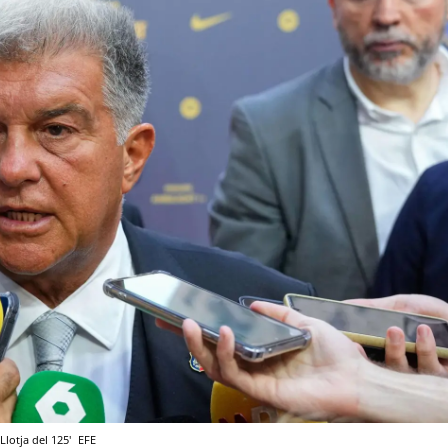
Llotja del 125'
EFE