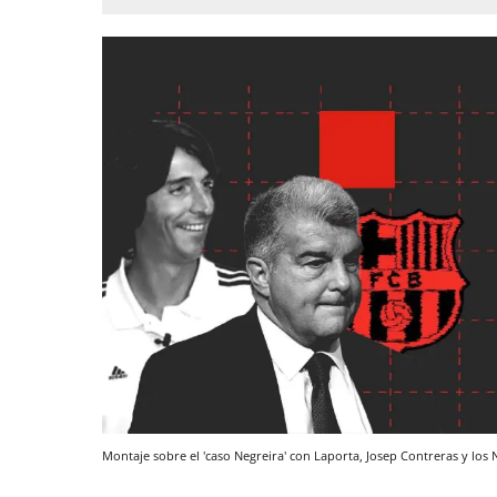
Montaje sobre el 'caso Negreira' con Laporta, Josep Contreras y los