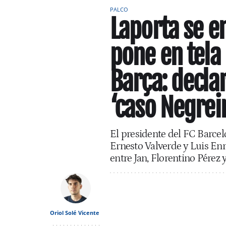
PALCO
Laporta se e
pone en tela 
Barça: declar
‘caso Negrei
El presidente del FC Barcelo
Ernesto Valverde y Luis Enr
entre Jan, Florentino Pérez y
Oriol Solé Vicente