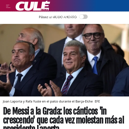
LEER EN CASTELLANO
Pásate al MODO AHORRO
Joan Laporta y Rafa Yuste en el palco durante el Barça-Elche
EFE
De Messi a la Grada: los cánticos 'in
crescendo' que cada vez molestan más al